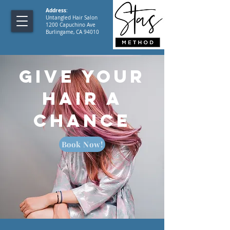
Address
:
Untangled Hair Salon
1200 Capuchino Ave
Burlingame, CA 94010
Give Your
Hair a
Chance
Book Now!