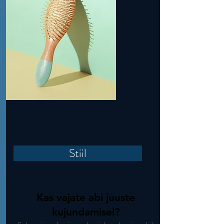
Stiil
Kas vajate abi juuste
kujundamisel?