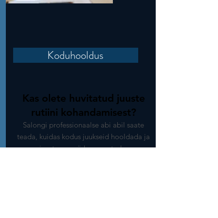
Koduhooldus
Kas olete huvitatud juuste
rutiini kohandamisest?
Salongi professionaalse abi abil saate
teada, kuidas kodus juukseid hooldada ja
juuste eesmärke saavutada.
Broneeri kohe