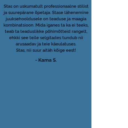
Stas on uskumatult professionaalne stilist
ja suurepärane õpetaja. Stase lähenemine
juuksehooldusele on teaduse ja maagia
kombinatsioon. Mida iganes ta ka ei teeks,
teab ta teaduslikke põhimõtteid rangelt,
ehkki see teile selgitades tundub nii
arusaadav ja teie käeulatuses.
Stas, nii suur aitäh kõige eest!
- Kama S.