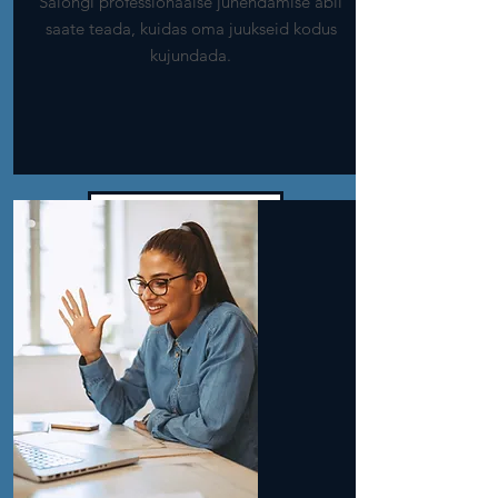
Salongi professionaalse juhendamise abil
saate teada, kuidas oma juukseid kodus
kujundada.
Broneeri kohe