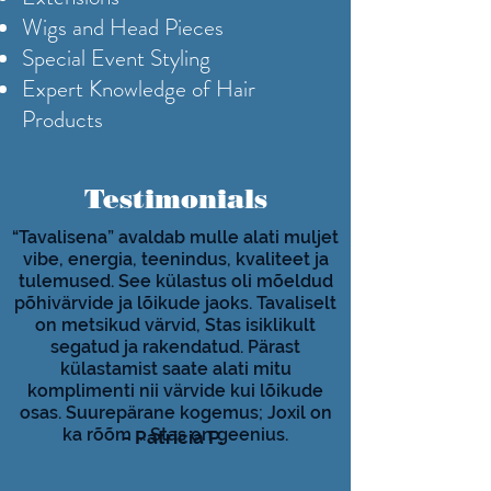
Wigs and Head Pieces
Special Event Styling
Expert Knowledge of Hair
Products
Testimonials
“Tavalisena” avaldab mulle alati muljet
vibe, energia, teenindus, kvaliteet ja
tulemused. See külastus oli mõeldud
põhivärvide ja lõikude jaoks. Tavaliselt
on metsikud värvid, Stas isiklikult
segatud ja rakendatud. Pärast
külastamist saate alati mitu
komplimenti nii värvide kui lõikude
osas. Suurepärane kogemus; Joxil on
ka rõõm ... Stas on geenius.
- Patricia P.